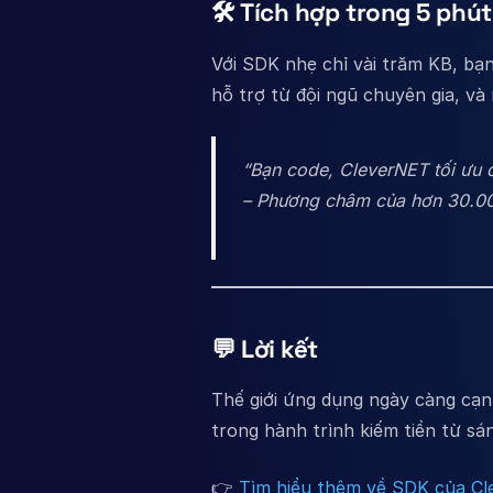
🛠️ Tích hợp trong 5 phú
Với SDK nhẹ chỉ vài trăm KB, bạn
hỗ trợ từ đội ngũ chuyên gia, v
“Bạn code, CleverNET tối ưu 
– Phương châm của hơn 30.000
💬 Lời kết
Thế giới ứng dụng ngày càng cạ
trong hành trình kiếm tiền từ sá
👉
Tìm hiểu thêm về SDK của Cl