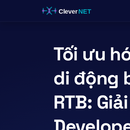
Skip
to
content
Tối ưu h
di động 
RTB: Giả
Develop