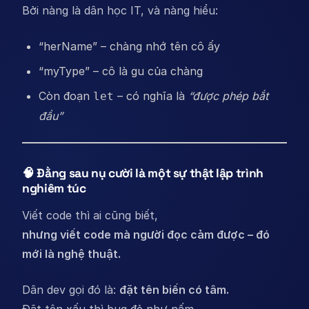
Bởi nàng là dân học IT, và nàng hiểu:
“herName” – chàng nhớ tên cô ấy
“myType” – cô là gu của chàng
Còn đoạn
– có nghĩa là
“được phép bắt
let
đầu”
🧠 Đằng sau nụ cười là một sự thật lập trình
nghiêm túc
Viết code thì ai cũng biết,
nhưng viết code mà người đọc cảm được – đó
mới là nghệ thuật.
Dân dev gọi đó là:
đặt tên biến có tâm.
Đặt tên xấu thì bug đẻ như nấm.