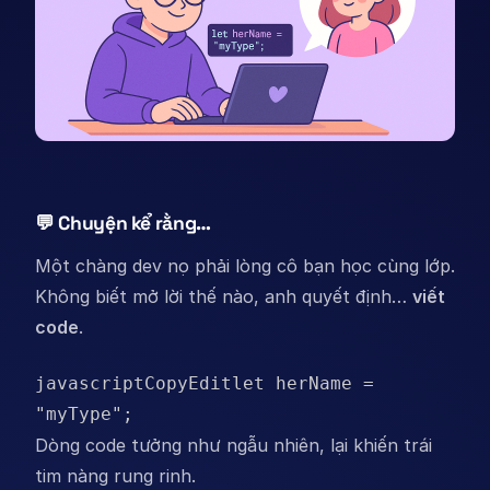
💬 Chuyện kể rằng…
Một chàng dev nọ phải lòng cô bạn học cùng lớp.
Không biết mở lời thế nào, anh quyết định…
viết
code
.
javascriptCopyEdit
let herName = 
Dòng code tưởng như ngẫu nhiên, lại khiến trái
tim nàng rung rinh.