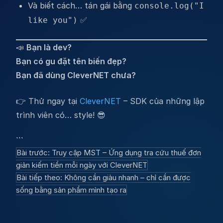
Và biết cách… tán gái bằng
console.log("I
✅
like you")
📣
Bạn là dev?
Bạn có gu đặt tên biến đẹp?
Bạn đã dùng CleverNET chưa?
👉 Thử ngay tại
CleverNET
– SDK của những lập
trình viên có… style! 😎
```
Post
Bài trước:
Truy cập MST – Ứng dụng tra cứu thuế đơn
giản kiếm tiền mỗi ngày với CleverNET
navigation
Bài tiếp theo:
Không cần giàu nhanh – chỉ cần được
sống bằng sản phẩm mình tạo ra